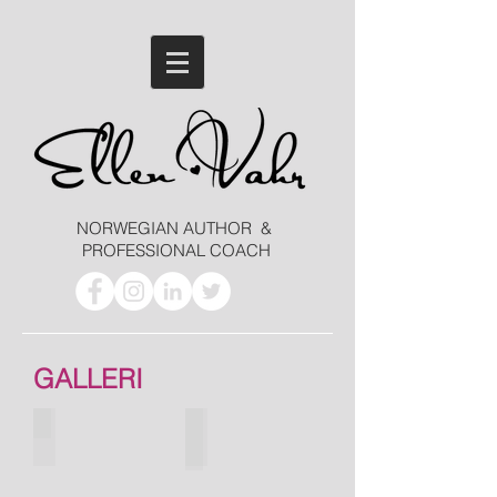
NORWEGIAN AUTHOR &
PROFESSIONAL COACH
GALLERI
Hjemmet reportasje 2016
Boklansering Gaven
Foto:
Aschehoug
Christin
august
Lund
2016