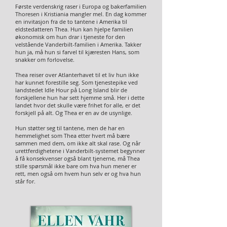
Første verdenskrig raser i Europa og bakerfamilien
Thoresen i Kristiania mangler mel. En dag kommer
en invitasjon fra de to tantene i Amerika til
eldstedatteren Thea. Hun kan hjelpe familien
økonomisk om hun drar i tjeneste for den
velstående Vanderbilt-familien i Amerika. Takker
hun ja, må hun si farvel til kjæresten Hans, som
snakker om forlovelse.
Thea reiser over Atlanterhavet til et liv hun ikke
har kunnet forestille seg. Som tjenestepike ved
landstedet Idle Hour på Long Island blir de
forskjellene hun har sett hjemme små. Her i dette
landet hvor det skulle være frihet for alle, er det
forskjell på alt. Og Thea er en av de usynlige.
Hun støtter seg til tantene, men de har en
hemmelighet som Thea etter hvert må bære
sammen med dem, om ikke alt skal rase. Og når
urettferdighetene i Vanderbilt-systemet begynner
å få konsekvenser også blant tjenerne, må Thea
stille spørsmål ikke bare om hva hun mener er
rett, men også om hvem hun selv er og hva hun
står for.