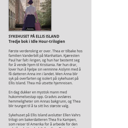
SYKEHUSET PÅ ELLIS ISLAND
Tredje bok i Idle Hour-trilogien
Første verdenskrig er over. Thea er tilbake hos
familien Vanderbilt på Manhattan. Kjæresten
Paul har falt i krigen, og hun har bestemt seg
for å vende hjem til Kristiania. Før hun drar,
lover hun å hjelpe sin venninne Aislynn med å
få datteren Anna inn i landet. Men Anna blir
syk på overfarten og isolert på sykehuset på
Ellis Island. Thea må utsette hjemreisen.
En dag dukker en mystisk mann med
hukommelsestap opp. Gradvis avsløres
hemmeligheter om Annas bakgrunn, og Thea
blir tvunget til å ta sitt livs største valg.
Sykehuset på Ellis Island avslutter Ellen Vahrs
trilogi om bakerdatteren Thea fra Kampen,
som reiser til Amerika for å arbeide for den