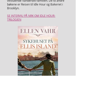
velstående Vanderbilt-familien. De to andre
bøkene er Reisen til Idle Hour og Bakeriet i
Brooklyn.
SE INTERVJU PÅ NRK OM IDLE HOUR-
TRILOGIEN
TRILOGIEN er utkommet i en
samleutgave!