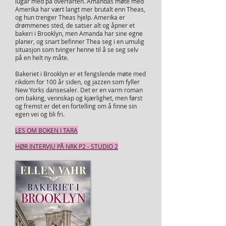
lugar med på overfarten. Amandas møte med
Amerika har vært langt mer brutalt enn Theas,
og hun trenger Theas hjelp. Amerika er
drømmenes sted, de satser alt og åpner et
bakeri i Brooklyn, men Amanda har sine egne
planer, og snart befinner Thea seg i en umulig
situasjon som tvinger henne til å se seg selv
på en helt ny måte.
Bakeriet i Brooklyn er et fengslende møte med
rikdom for 100 år siden, og jazzen som fyller
New Yorks dansesaler. Det er en varm roman
om baking, vennskap og kjærlighet, men først
og fremst er det en fortelling om å finne sin
egen vei og bli fri.
LES OM BOKEN I TARA
HØR INTERVJU PÅ NRK P2 - STUDIO 2